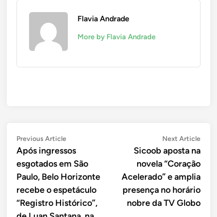
Flavia Andrade
More by Flavia Andrade
Navegação
Previous
Next
Previous Article
Next Article
article:
artic
Após ingressos
Sicoob aposta na
de
esgotados em São
novela “Coração
Post
Paulo, Belo Horizonte
Acelerado” e amplia
recebe o espetáculo
presença no horário
“Registro Histórico”,
nobre da TV Globo
de Luan Santana, na