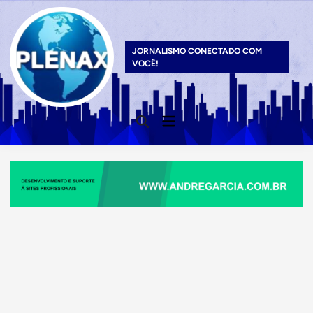
Skip
to
content
JORNALISMO CONECTADO COM
VOCÊ!
Main
Open
Menu
Search