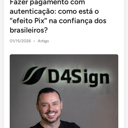
Fazer pagamento com
autenticação: como está o
“efeito Pix” na confiança dos
brasileiros?
Posted
01/15/2026
•
Artigo
in