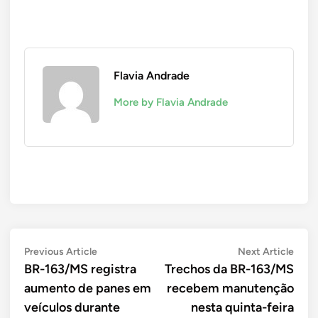
Flavia Andrade
More by Flavia Andrade
Navegação
Previous
Next
Previous Article
Next Article
article:
artic
BR-163/MS registra
Trechos da BR-163/MS
de
aumento de panes em
recebem manutenção
Post
veículos durante
nesta quinta-feira