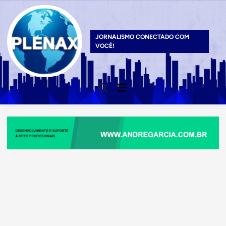
Skip
to
content
JORNALISMO CONECTADO COM
VOCÊ!
Main
Open
Menu
Search