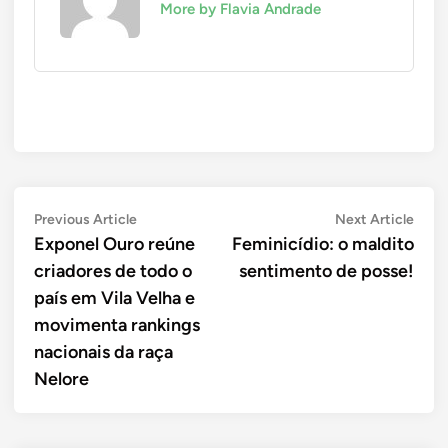
More by Flavia Andrade
Navegação
Previous
Next
Previous Article
Next Article
article:
artic
Exponel Ouro reúne
Feminicídio: o maldito
de
criadores de todo o
sentimento de posse!
Post
país em Vila Velha e
movimenta rankings
nacionais da raça
Nelore