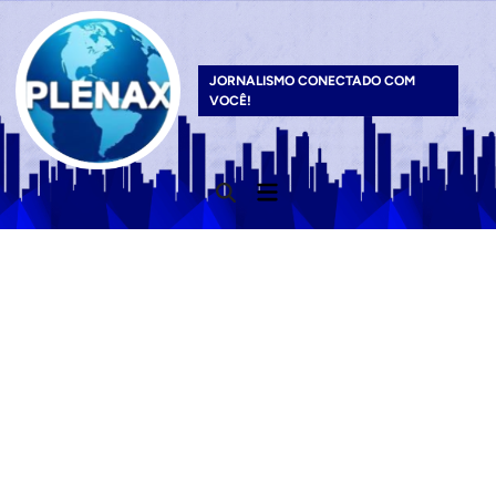
Skip
to
content
JORNALISMO CONECTADO COM
VOCÊ!
Main
Open
Menu
Search