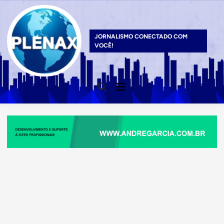
Skip
to
content
JORNALISMO CONECTADO COM
VOCÊ!
Main
Open
Menu
Search