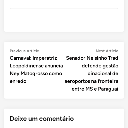
Navegação
Previous
Next
Previous Article
Next Article
article:
artic
Carnaval: Imperatriz
Senador Nelsinho Trad
de
Leopoldinense anuncia
defende gestão
Post
Ney Matogrosso como
binacional de
enredo
aeroportos na fronteira
entre MS e Paraguai
Deixe um comentário