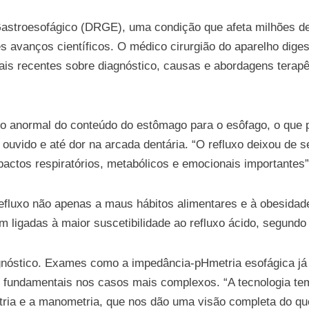
stroesofágico (DRGE), uma condição que afeta milhões de 
s avanços científicos. O médico cirurgião do aparelho digesti
ais recentes sobre diagnóstico, causas e abordagens terapê
o anormal do conteúdo do estômago para o esôfago, o que 
 ouvido e até dor na arcada dentária. “O refluxo deixou de 
actos respiratórios, metabólicos e emocionais importantes”
efluxo não apenas a maus hábitos alimentares e à obesidad
 ligadas à maior suscetibilidade ao refluxo ácido, segundo 
gnóstico. Exames como a impedância-pHmetria esofágica já p
 fundamentais nos casos mais complexos. “A tecnologia te
ia e a manometria, que nos dão uma visão completa do que