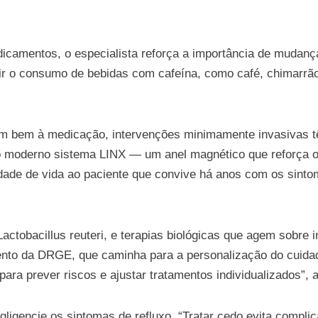
amentos, o especialista reforça a importância de mudanças
ir o consumo de bebidas com cafeína, como café, chimarrão 
 bem à medicação, intervenções minimamente invasivas tê
o moderno sistema LINX — um anel magnético que reforça o 
ade de vida ao paciente que convive há anos com os sintoma
actobacillus reuteri, e terapias biológicas que agem sobre
to da DRGE, que caminha para a personalização do cuida
a para prever riscos e ajustar tratamentos individualizados”,
gligencie os sintomas de refluxo. “Tratar cedo evita compli