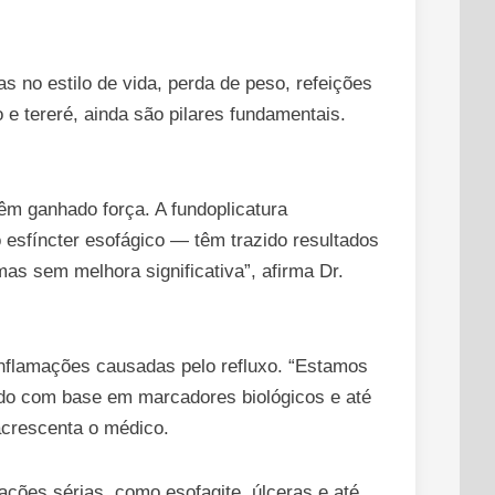
 no estilo de vida, perda de peso, refeições
e tereré, ainda são pilares fundamentais.
m ganhado força. A fundoplicatura
esfíncter esofágico — têm trazido resultados
s sem melhora significativa”, afirma Dr.
 inflamações causadas pelo refluxo. “Estamos
do com base em marcadores biológicos e até
 acrescenta o médico.
cações sérias, como esofagite, úlceras e até