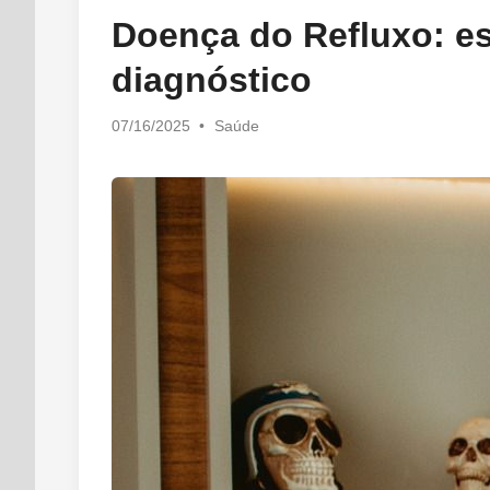
in
Doença do Refluxo: es
diagnóstico
Posted
07/16/2025
•
Saúde
in