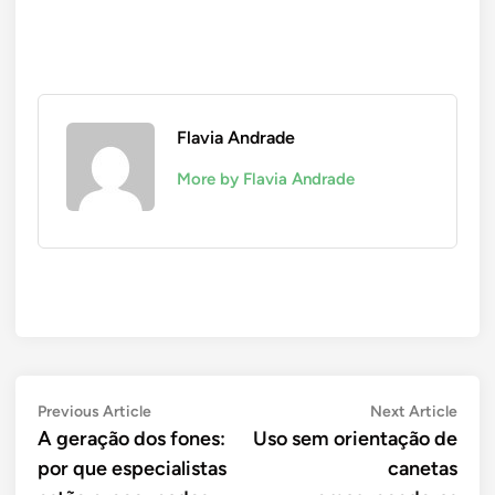
Flavia Andrade
More by Flavia Andrade
Navegação
Previous
Next
Previous Article
Next Article
article:
artic
A geração dos fones:
Uso sem orientação de
de
por que especialistas
canetas
Post