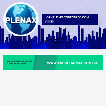
Skip
to
content
JORNALISMO CONECTADO COM
VOCÊ!
Main
Open
Menu
Search