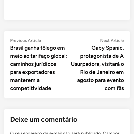
Navegação
Previous
Next
Previous Article
Next Article
article:
artic
Brasil ganha fôlego em
Gaby Spanic,
de
meio ao tarifaço global:
protagonista de A
Post
caminhos jurídicos
Usurpadora, visitará o
para exportadores
Rio de Janeiro em
manterem a
agosto para evento
competitividade
com fãs
Deixe um comentário
O seu endereço de e-mail não será publicado.
Campos