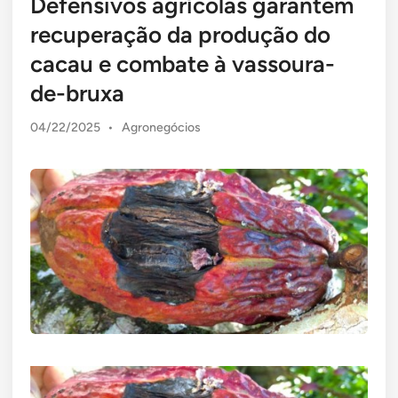
Defensivos agrícolas garantem
recuperação da produção do
cacau e combate à vassoura-
de-bruxa
Posted
04/22/2025
•
Agronegócios
in