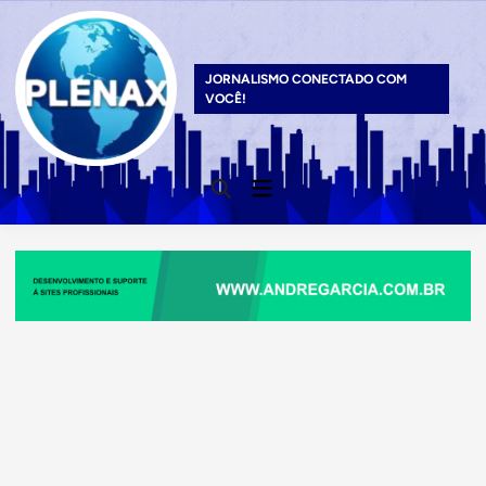
Skip
to
content
JORNALISMO CONECTADO COM
VOCÊ!
Main
Open
Menu
Search