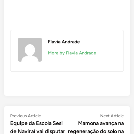
Flavia Andrade
More by Flavia Andrade
Navegação
Previous
Next
Previous Article
Next Article
article:
artic
Equipe da Escola Sesi
Mamona avança na
de
de Naviraí vai disputar
regeneração do solo na