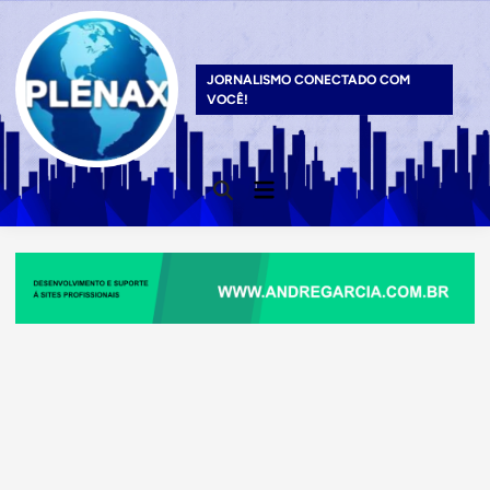
Skip
to
content
JORNALISMO CONECTADO COM
VOCÊ!
Main
Open
Menu
Search