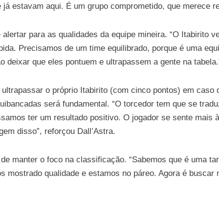
e já estavam aqui. É um grupo comprometido, que merece r
 alertar para as qualidades da equipe mineira. “O Itabirito 
ida. Precisamos de um time equilibrado, porque é uma equi
o deixar que eles pontuem e ultrapassem a gente na tabela.
ultrapassar o próprio Itabirito (com cinco pontos) em caso d
quibancadas será fundamental. “O torcedor tem que se trad
samos ter um resultado positivo. O jogador se sente mais 
em disso”, reforçou Dall’Astra.
 de manter o foco na classificação. “Sabemos que é uma ta
emos mostrado qualidade e estamos no páreo. Agora é busca