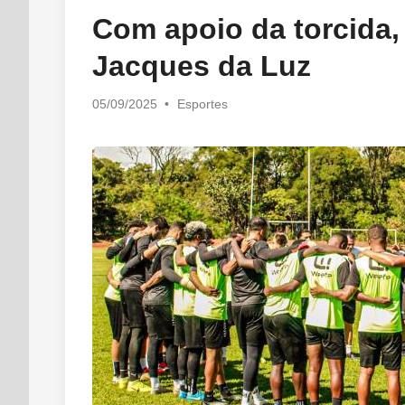
in
Com apoio da torcida,
Jacques da Luz
Posted
05/09/2025
•
Esportes
in