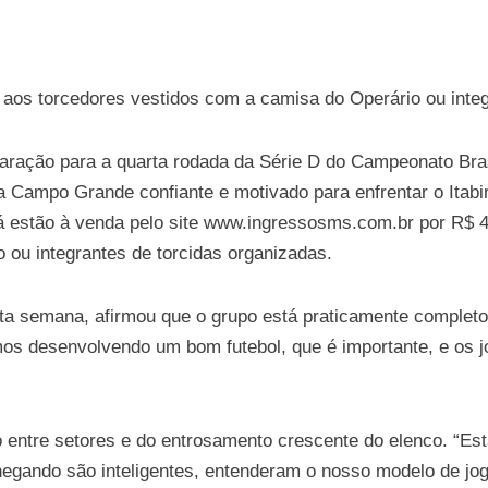
aos torcedores vestidos com a camisa do Operário ou integ
aração para a quarta rodada da Série D do Campeonato Brasi
a Campo Grande confiante e motivado para enfrentar o Itabi
 estão à venda pelo site www.ingressosms.com.br por R$ 40
 ou integrantes de torcidas organizadas.
esta semana, afirmou que o grupo está praticamente complet
s desenvolvendo um bom futebol, que é importante, e os j
rio entre setores e do entrosamento crescente do elenco. “
gando são inteligentes, entenderam o nosso modelo de jogo