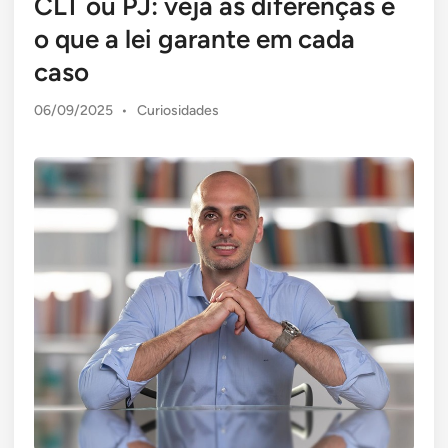
CLT ou PJ: veja as diferenças e
o que a lei garante em cada
caso
Posted
06/09/2025
•
Curiosidades
in