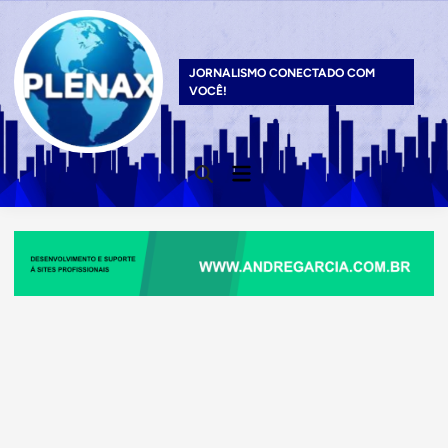
Skip
to
content
JORNALISMO CONECTADO COM
VOCÊ!
Main
Open
Menu
Search