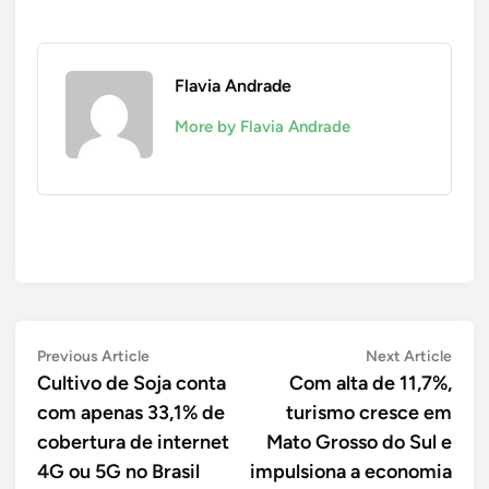
Flavia Andrade
More by Flavia Andrade
Navegação
Previous
Next
Previous Article
Next Article
article:
artic
Cultivo de Soja conta
Com alta de 11,7%,
de
com apenas 33,1% de
turismo cresce em
Post
cobertura de internet
Mato Grosso do Sul e
4G ou 5G no Brasil
impulsiona a economia