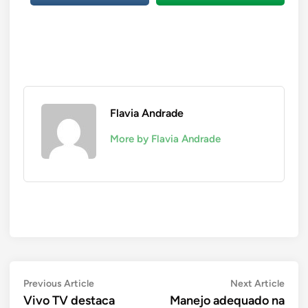
Flavia Andrade
More by Flavia Andrade
Navegação
Previous
Next
Previous Article
Next Article
article:
artic
Vivo TV destaca
Manejo adequado na
de