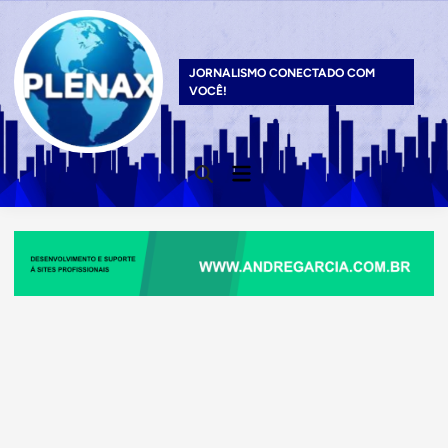
Skip
to
content
JORNALISMO CONECTADO COM
VOCÊ!
Main
Open
Menu
Search