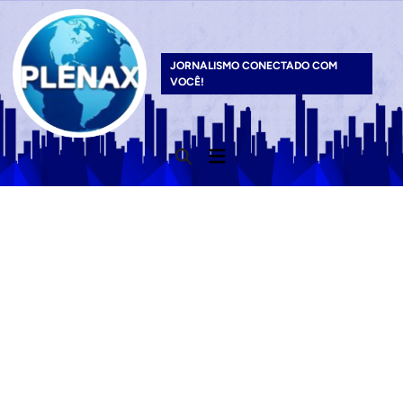
Skip
to
content
JORNALISMO CONECTADO COM
VOCÊ!
Main
Open
Menu
Search