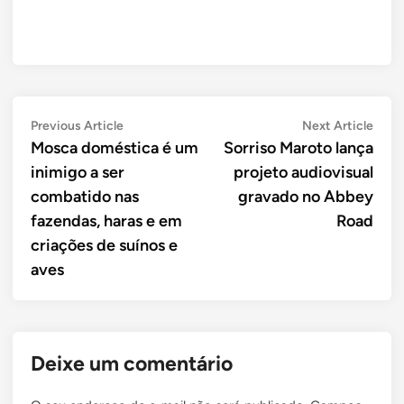
Navegação
Previous
Next
Previous Article
Next Article
article:
artic
Mosca doméstica é um
Sorriso Maroto lança
de
inimigo a ser
projeto audiovisual
Post
combatido nas
gravado no Abbey
fazendas, haras e em
Road
criações de suínos e
aves
Deixe um comentário