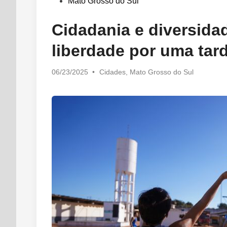
in
Mato Grosso do Sul
Cidadania e diversidad
liberdade por uma tar
Posted
06/23/2025
•
Cidades
,
Mato Grosso do Sul
in