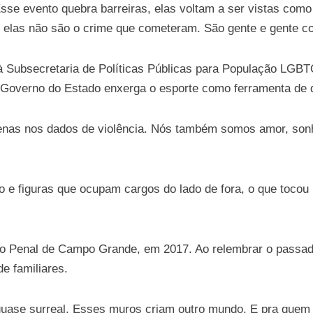
 Esse evento quebra barreiras, elas voltam a ser vistas c
ue elas não são o crime que cometeram. São gente e gente c
ubsecretaria de Políticas Públicas para População LGBTQI
o Governo do Estado enxerga o esporte como ferramenta de 
enas nos dados de violência. Nós também somos amor, sonh
o e figuras que ocupam cargos do lado de fora, o que tocou
tuto Penal de Campo Grande, em 2017. Ao relembrar o pass
e familiares.
é quase surreal. Esses muros criam outro mundo. E pra quem