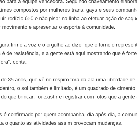
icação para a equipe vencedora. Seguindo chaveamento elab
times compostos por mulheres trans, gays e seus companhei
uir rodízio 6×0 e não pisar na linha ao efetuar ação de sa
var movimento e apresentar o esporte à comunidade.
ra firme a voz e o orgulho ao dizer que o torneio represen
a é de resistência, e a gente está aqui mostrando que é fort
ora”, conta.
 de 35 anos, que vê no respiro fora da ala uma liberdade d
 dentro, o sol também é limitado, é um quadrado de cimento 
 do que brincar, foi existir e registrar com fotos que a gente
 é confirmado por quem acompanha, dia após dia, a comunid
lta o quanto as atividades assim provocam mudanças.