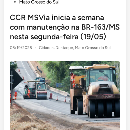
Mato Grosso do Sul
CCR MSVia inicia a semana
com manutenção na BR-163/MS
nesta segunda-feira (19/05)
Posted
05/19/2025
•
Cidades
,
Destaque
,
Mato Grosso do Sul
in