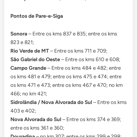
Pontos de Pare-e-Siga
Sonora
– Entre os kms 837 e 835; entre os kms
823 e 821;
Rio Verde de MT
– Entre os kms 711 e 709;
São Gabriel do Oeste
– Entre os kms 610 e 608;
Campo Grande
– Entre os kms 484 e 482; entre
os kms 481 e 479; entre os kms 475 e 474; entre
os kms 471 e 473; entre os kms 467 e 470; no km
466; no km 421;
Sidrolândia / Nova Alvorada do Sul
– Entre os kms
403 e 402;
Nova Alvorada do Sul
– Entre os kms 374 e 369;
entre os kms 361 e 360;
Douradina
– no km 307; entre os kms 299 e 298;