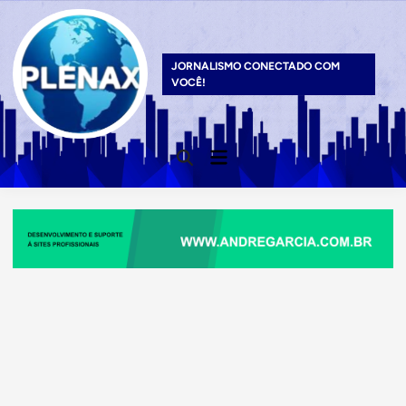
Skip
to
content
JORNALISMO CONECTADO COM
VOCÊ!
Main
Open
Menu
Search