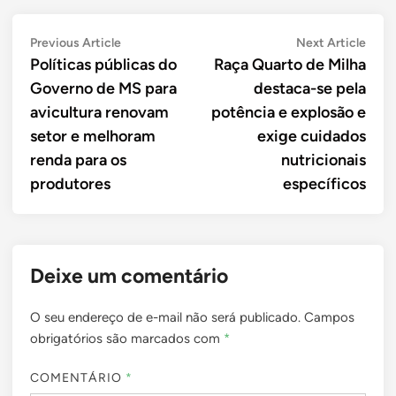
Navegação
Previous
Next
Previous Article
Next Article
article:
artic
Políticas públicas do
Raça Quarto de Milha
de
Governo de MS para
destaca-se pela
Post
avicultura renovam
potência e explosão e
setor e melhoram
exige cuidados
renda para os
nutricionais
produtores
específicos
Deixe um comentário
O seu endereço de e-mail não será publicado.
Campos
obrigatórios são marcados com
*
COMENTÁRIO
*