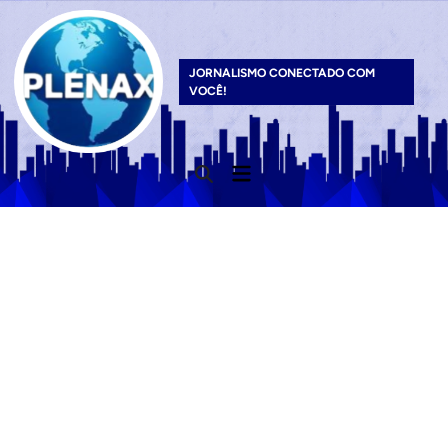
Skip
to
content
JORNALISMO CONECTADO COM
VOCÊ!
Main
Open
Menu
Search