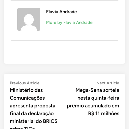
Flavia Andrade
More by Flavia Andrade
Navegação
Previous
Next
Previous Article
Next Article
article:
artic
Ministério das
Mega-Sena sorteia
de
Comunicações
nesta quinta-feira
Post
apresenta proposta
prêmio acumulado em
final da declaração
R$ 11 milhões
ministerial do BRICS
sobre TICs