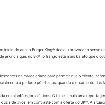
o início do ano, o Burger King® decidiu provocar o sens
 anuncia que, no BK®, o frango está mais barato que o ovo
descontos da marca criada para permitir que o cliente incr
pecialmente o período pós-festas, quando o orçamento das f
a em plantões jornalísticos. O filme simula uma reportag
úzia de ovos, em contraste com a oferta do BK®. A situaçã