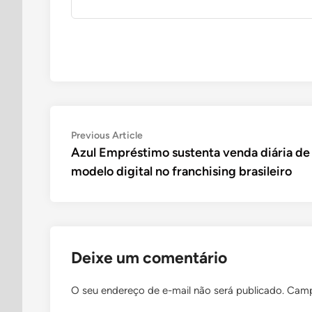
Navegação
Previous
Previous Article
article:
Azul Empréstimo sustenta venda diária de 
de
modelo digital no franchising brasileiro
Post
Deixe um comentário
O seu endereço de e-mail não será publicado.
Camp