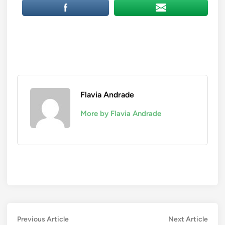
Flavia Andrade
More by Flavia Andrade
Navegação
Previous
Next
Previous Article
Next Article