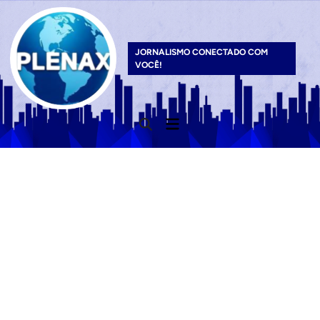
Skip
to
content
JORNALISMO CONECTADO COM
VOCÊ!
Main
Open
Menu
Search