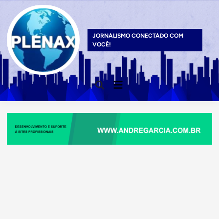
Skip
to
content
JORNALISMO CONECTADO COM
VOCÊ!
Main
Open
Menu
Search