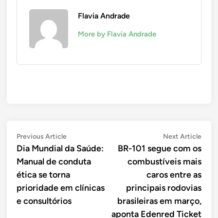
Flavia Andrade
More by Flavia Andrade
Navegação
Previous
Next
Previous Article
Next Article
article:
artic
Dia Mundial da Saúde:
BR-101 segue com os
de
Manual de conduta
combustíveis mais
Post
ética se torna
caros entre as
prioridade em clínicas
principais rodovias
e consultórios
brasileiras em março,
aponta Edenred Ticket