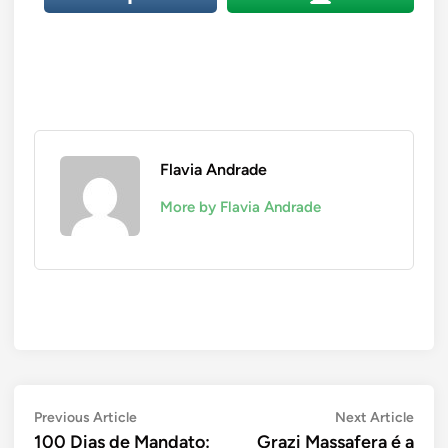
Flavia Andrade
More by Flavia Andrade
Navegação
Previous
Next
Previous Article
Next Article
article:
artic
100 Dias de Mandato:
Grazi Massafera é a