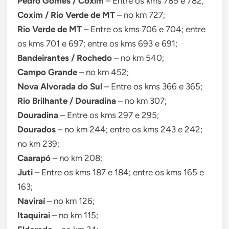
Pedro Gomes / Coxim
– Entre os kms 785 e 782;
Coxim / Rio Verde de MT
– no km 727;
Rio Verde de MT
– Entre os kms 706 e 704; entre
os kms 701 e 697; entre os kms 693 e 691;
Bandeirantes / Rochedo
– no km 540;
Campo Grande
– no km 452;
Nova Alvorada do Sul
– Entre os kms 366 e 365;
Rio Brilhante / Douradina
– no km 307;
Douradina
– Entre os kms 297 e 295;
Dourados
– no km 244; entre os kms 243 e 242;
no km 239;
Caarapó
– no km 208;
Juti
– Entre os kms 187 e 184; entre os kms 165 e
163;
Naviraí
– no km 126;
Itaquirai
– no km 115;