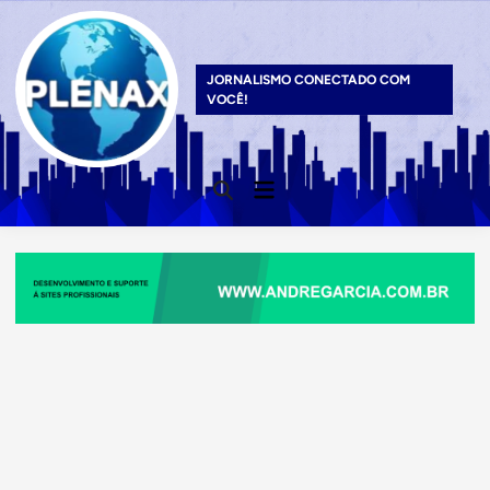
Skip
to
content
JORNALISMO CONECTADO COM
VOCÊ!
Main
Open
Menu
Search