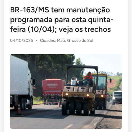
BR-163/MS tem manutenção
programada para esta quinta-
feira (10/04); veja os trechos
Posted
04/10/2025
•
Cidades
,
Mato Grosso do Sul
in