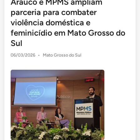
Arauco e MPMS ampliam
parceria para combater
violência doméstica e
feminicídio em Mato Grosso do
Sul
Posted
06/03/2026
•
Mato Grosso do Sul
in