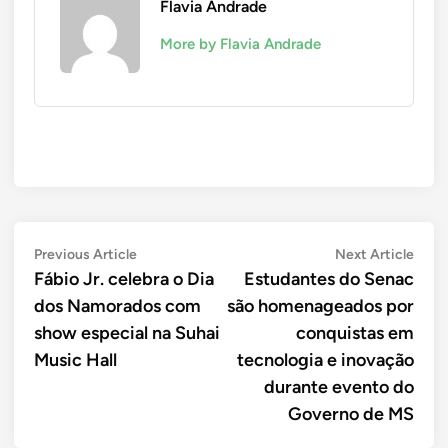
Flavia Andrade
More by Flavia Andrade
Navegação
Previous
Next
Previous Article
Next Article
article:
artic
Fábio Jr. celebra o Dia
Estudantes do Senac
de
dos Namorados com
são homenageados por
Post
show especial na Suhai
conquistas em
Music Hall
tecnologia e inovação
durante evento do
Governo de MS