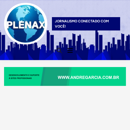
Skip
to
content
JORNALISMO CONECTADO COM
VOCÊ!
Main
Open
Menu
Search