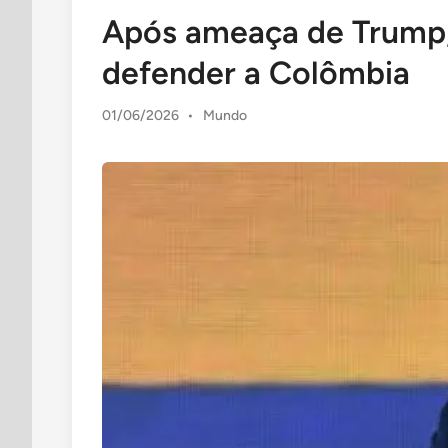
in
Após ameaça de Trump, 
defender a Colômbia
Posted
01/06/2026
•
Mundo
in